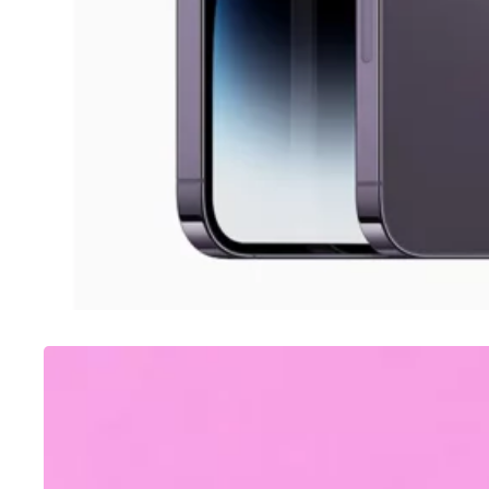
SAMSUNG
Como tirar print no A12 Samsung
Galaxy (6 opções)
03/08/2022