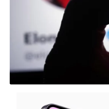
IPHONE
Como tirar print no iPhone 14 Pro (4
opções)