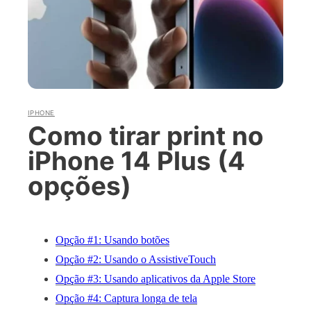
IPHONE
Como tirar print no
iPhone 14 Plus (4
opções)
Opção #1: Usando botões
Opção #2: Usando o AssistiveTouch
Opção #3: Usando aplicativos da Apple Store
Opção #4: Captura longa de tela