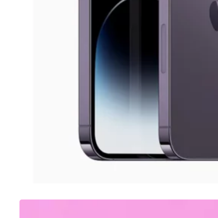
SAMSUNG
Como tirar print no A12 Samsung