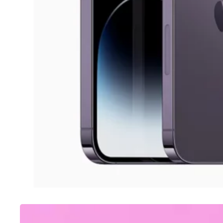
SAMSUNG
Como tirar print no A12 Samsung