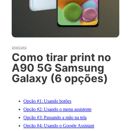
SAMSUNG
Como tirar print no
A90 5G Samsung
Galaxy (6 opções)
Opção #1: Usando botões
Opção #2: Usando o menu assistente
Opção #3: Passando a mão na tela
Opção #4: Usando o Google Assistant