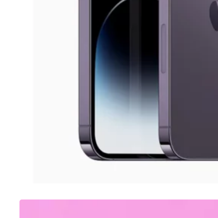
SAMSUNG
Como tirar print no A12 Samsung