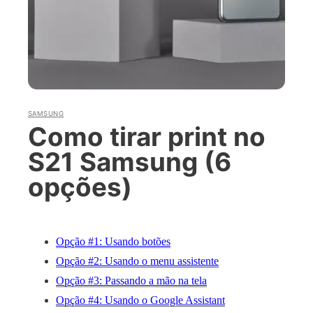
SAMSUNG
Como tirar print no
S21 Samsung (6
opções)
Opção #1: Usando botões
Opção #2: Usando o menu assistente
Opção #3: Passando a mão na tela
Opção #4: Usando o Google Assistant