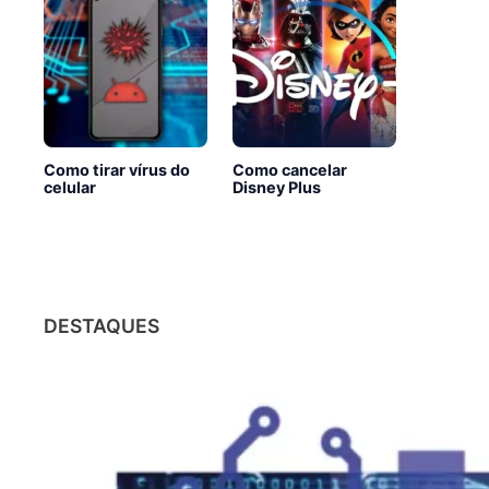
Como tirar vírus do
Como cancelar
celular
Disney Plus
DESTAQUES
CHATGPT
O impacto do ChatGPT nas
profissões: o que está em jogo?
31/01/2023