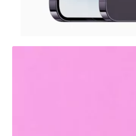
SAMSUNG
Como tirar print no A12 Samsung
Galaxy (6 opções)
03/08/2022