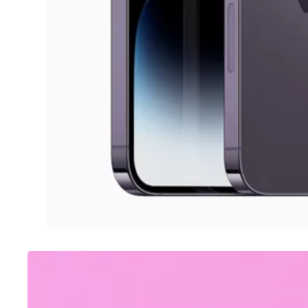
SAMSUNG
Como tirar print no A12 Samsung
Galaxy (6 opções)
03/08/2022