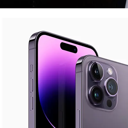
IPHONE
Como tirar print no iPhone 14 Pro (4 opções)
20/01/2023