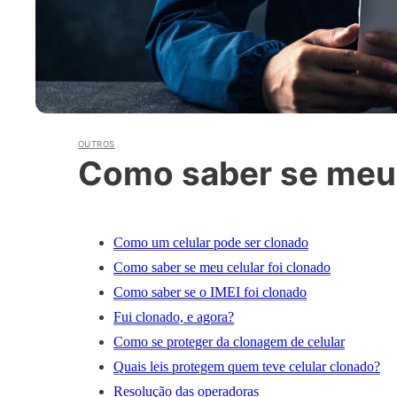
OUTROS
Como saber se meu c
Como um celular pode ser clonado
Como saber se meu celular foi clonado
Como saber se o IMEI foi clonado
Fui clonado, e agora?
Como se proteger da clonagem de celular
Quais leis protegem quem teve celular clonado?
Resolução das operadoras