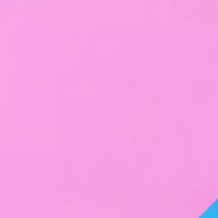
SAMSUNG
Como tirar print no A12 Samsung Galaxy (6
opções)
03/08/2022