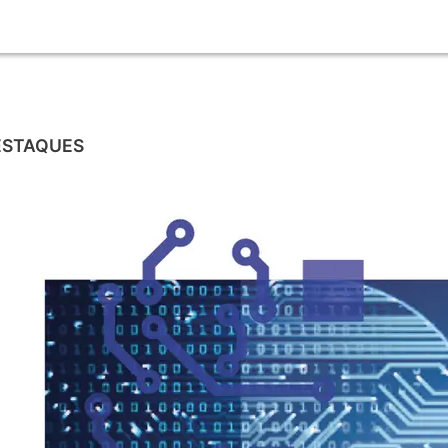
ESTAQUES
CHATGPT
O impacto do ChatGPT nas profissões: o que
está em jogo?
31/01/2023