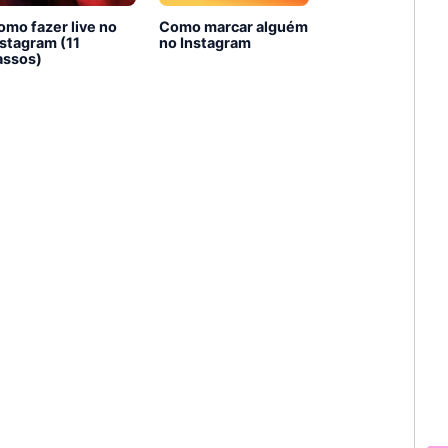
omo fazer live no
Como marcar alguém
nstagram (11
no Instagram
assos)