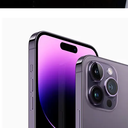
IPHONE
Como tirar print no iPhone 14 Pro (4 opções)
20/01/2023