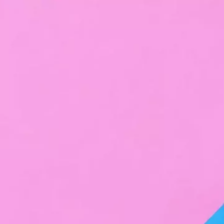
SAMSUNG
Como tirar print no A12 Samsung Galaxy (6
opções)
03/08/2022