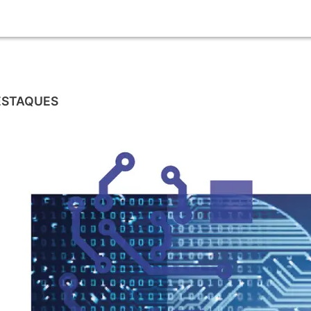
ESTAQUES
CHATGPT
O impacto do ChatGPT nas profissões: o que
está em jogo?
31/01/2023